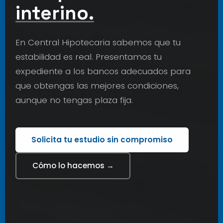
interino.
En Central Hipotecaria sabemos que tu
estabilidad es real. Presentamos tu
expediente a los bancos adecuados para
que obtengas las mejores condiciones,
aunque no tengas plaza fija.
Solicita tu estudio sin compromiso
Cómo lo hacemos →