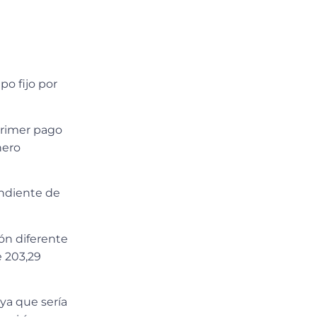
o fijo por
 primer pago
nero
endiente de
ón diferente
e 203,29
 ya que
sería