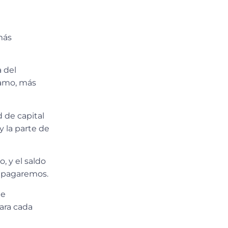
más
a del
tamo, más
 de capital
y la parte de
, y el saldo
s pagaremos.
de
para cada