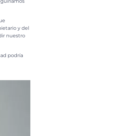
eguiríamos
que
ietario y del
ir nuestro
dad podría