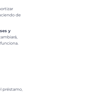
rtizar
duciendo de
ses y
 cambiará,
funciona.
el préstamo
,